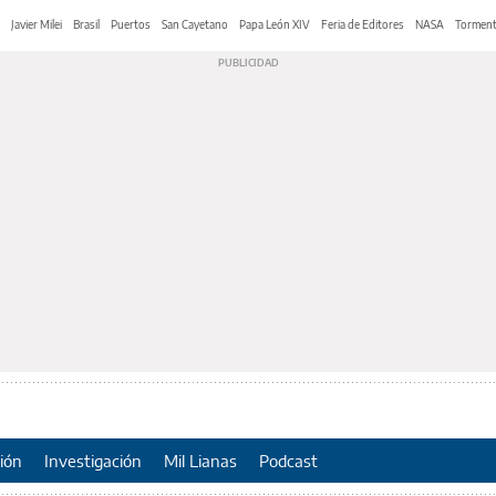
Javier Milei
Brasil
Puertos
San Cayetano
Papa León XIV
Feria de Editores
NASA
Tormen
ión
Investigación
Mil Lianas
Podcast