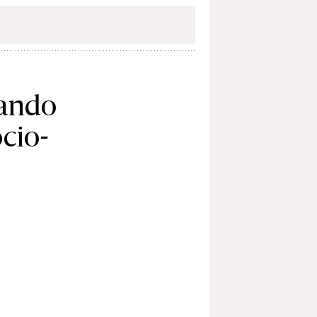
uando
ocio-