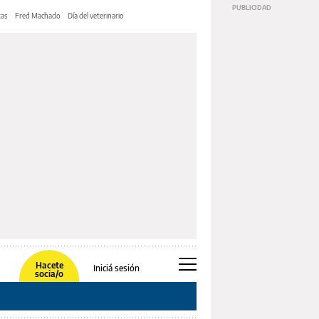
tas
Fred Machado
Día del veterinario
Hacete
Iniciá sesión
socia/o