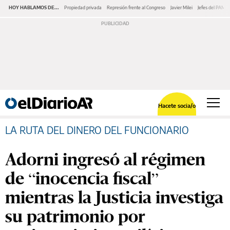
HOY HABLAMOS DE...
Propiedad privada
Represión frente al Congreso
Javier Milei
Jefes del PAMI
Hacete socia/o
LA RUTA DEL DINERO DEL FUNCIONARIO
Adorni ingresó al régimen
de “inocencia fiscal”
mientras la Justicia investiga
su patrimonio por