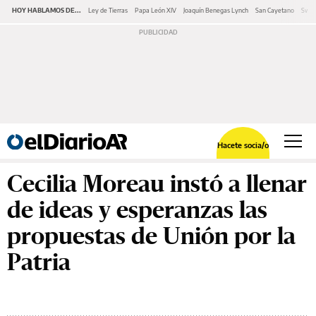
HOY HABLAMOS DE...
Ley de Tierras
Papa León XIV
Joaquín Benegas Lynch
San Cayetano
Swap
Hacete socia/o
Cecilia Moreau instó a llenar
de ideas y esperanzas las
propuestas de Unión por la
Patria