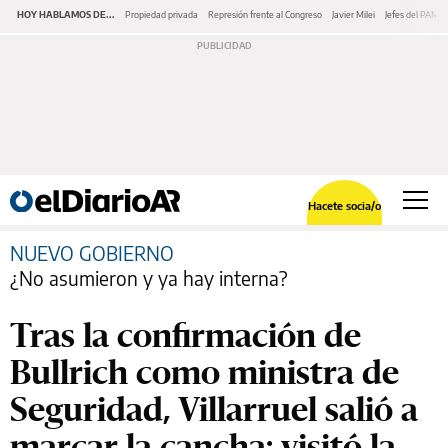
HOY HABLAMOS DE...
Propiedad privada
Represión frente al Congreso
Javier Milei
Jefes del PAMI
Hacete socia/o
NUEVO GOBIERNO
¿No asumieron y ya hay interna?
Tras la confirmación de
Bullrich como ministra de
Seguridad, Villarruel salió a
marcar la cancha: visitó la