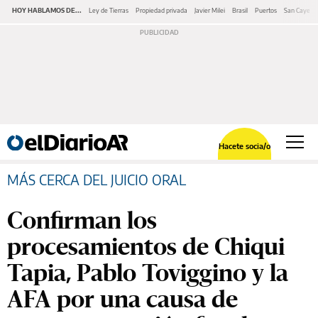
HOY HABLAMOS DE...
Ley de Tierras
Propiedad privada
Javier Milei
Brasil
Puertos
San Cayeta
Hacete socia/o
MÁS CERCA DEL JUICIO ORAL
Confirman los
procesamientos de Chiqui
Tapia, Pablo Toviggino y la
AFA por una causa de