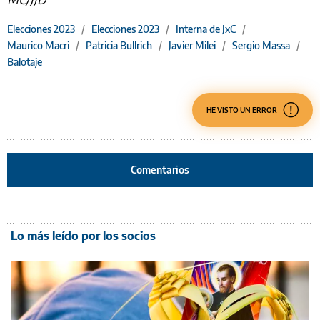
Elecciones 2023
/
Elecciones 2023
/
Interna de JxC
/
Maurico Macri
/
Patricia Bullrich
/
Javier Milei
/
Sergio Massa
/
Balotaje
HE VISTO UN ERROR
Comentarios
Lo más leído por los socios