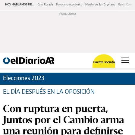
HOY HABLAMOS DE...
Casa Rosada
Panorama económico
Marcha de San Cayetano
García Cuerva
Hacete socia/o
Elecciones 2023
EL DÍA DESPUÉS EN LA OPOSICIÓN
Con ruptura en puerta,
Juntos por el Cambio arma
una reunión para definirse