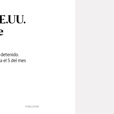
E.UU.
e
 detenido.
a el 5 del mes