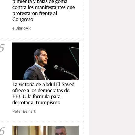
pimienta y balas de goma
contra los manifestantes que
protestaron frente al
Congreso
elDiarioAR
5
La victoria de Abdul El-Sayed
ofrece a los demócratas de
EE.UU. la fórmula para
derrotar al trumpismo
Peter Beinart
6