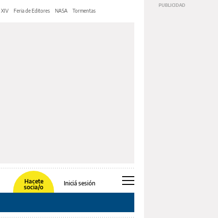
 XIV
Feria de Editores
NASA
Tormentas
Hacete
Iniciá sesión
socia/o