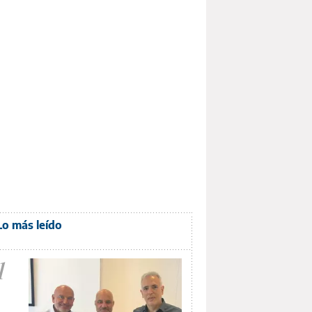
Lo más leído
1