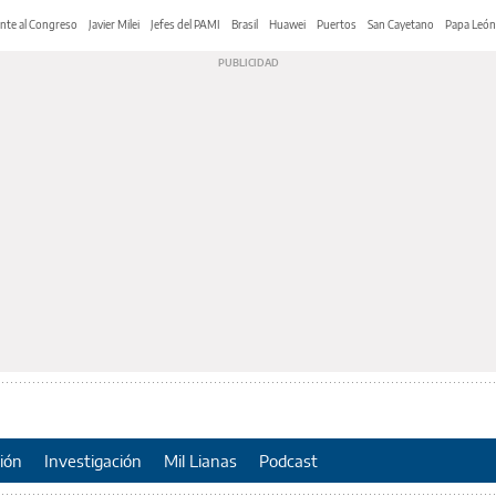
nte al Congreso
Javier Milei
Jefes del PAMI
Brasil
Huawei
Puertos
San Cayetano
Papa León
ión
Investigación
Mil Lianas
Podcast