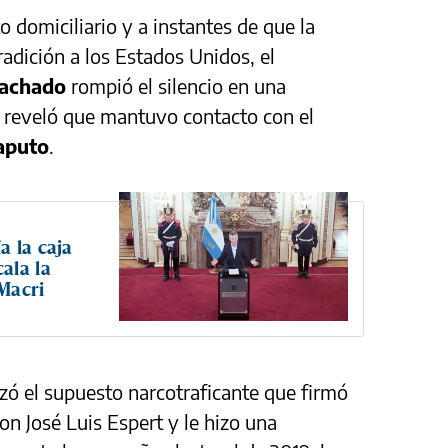
o domiciliario y a instantes de que la
adición a los Estados Unidos, el
Machado
rompió el silencio en una
ue reveló que mantuvo contacto con el
aputo
.
a la caja
ala la
Macri
azó el supuesto narcotraficante que firmó
n José Luis Espert y le hizo una