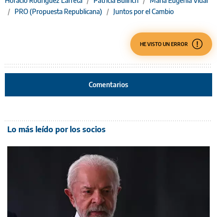
Horacio Rodríguez Larreta
/
Patricia Bullrich
/
María Eugenia Vidal
/
PRO (Propuesta Republicana)
/
Juntos por el Cambio
HE VISTO UN ERROR
Comentarios
Lo más leído por los socios