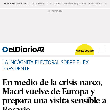
HOY HABLAMOS DE...
Ley de Tierras
Papa León XIV
Joaquín Benegas Lynch
San Cayetano
Swap
Hacete socia/o
LA INCÓGNITA ELECTORAL SOBRE EL EX
PRESIDENTE
En medio de la crisis narco,
Macri vuelve de Europa y
prepara una visita sensible a
Rosario