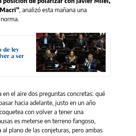
n posición de polarizar con Javier Milei,
 Macri”
, analizó esta mañana una
a norma.
 de ley
lver a ser
ja en el aire dos preguntas concretas: qué
asar hacia adelante, justo en un año
 coquetea con volver a tener una
causas es meterse en terreno fangoso,
a al plano de las conjeturas, pero ambas