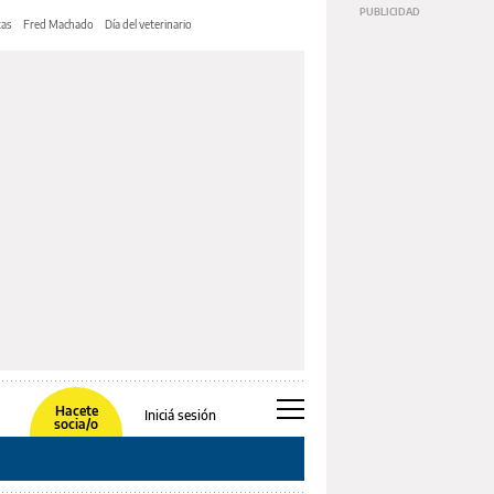
tas
Fred Machado
Día del veterinario
Hacete
Iniciá sesión
socia/o