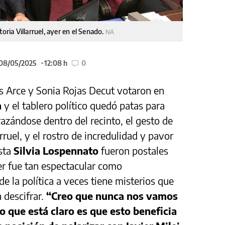
ictoria Villarruel, ayer en el Senado.
NA
 08/05/2025
12:08 h
0
s Arce y Sonia Rojas Decut votaron en
a
y el tablero político quedó patas para
azándose dentro del recinto, el gesto de
arruel, y el rostro de incredulidad y pavor
ista
Silvia Lospennato
fueron postales
er fue tan espectacular como
de la política a veces tiene misterios que
 descifrar.
“Creo que nunca nos vamos
lo que está claro es que esto beneficia