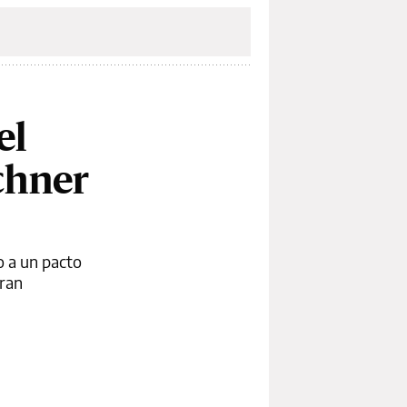
el
chner
o a un pacto
gran