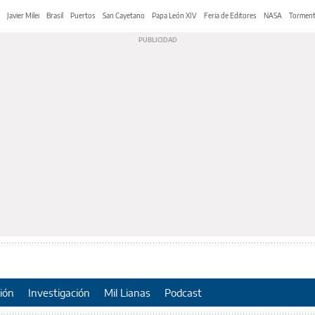
Javier Milei
Brasil
Puertos
San Cayetano
Papa León XIV
Feria de Editores
NASA
Tormen
ión
Investigación
Mil Lianas
Podcast