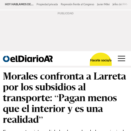
HOY HABLAMOS DE...
Propiedad privada
Represión frente al Congreso
Javier Milei
Jefes del PAMI
Hacete socia/o
Morales confronta a Larreta
por los subsidios al
transporte: “Pagan menos
que el interior y es una
realidad”