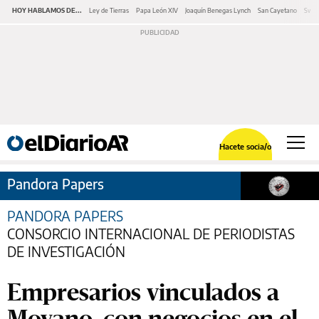
HOY HABLAMOS DE...
Ley de Tierras
Papa León XIV
Joaquín Benegas Lynch
San Cayetano
Swap
Hacete socia/o
Pandora Papers
PANDORA PAPERS
CONSORCIO INTERNACIONAL DE PERIODISTAS
DE INVESTIGACIÓN
Empresarios vinculados a
Moyano, con negocios en el