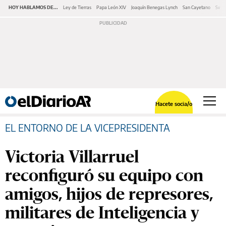
HOY HABLAMOS DE...
Ley de Tierras
Papa León XIV
Joaquín Benegas Lynch
San Cayetano
Swap
Hacete socia/o
EL ENTORNO DE LA VICEPRESIDENTA
Victoria Villarruel
reconfiguró su equipo con
amigos, hijos de represores,
militares de Inteligencia y