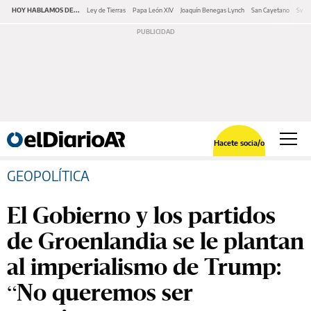
HOY HABLAMOS DE...
Ley de Tierras
Papa León XIV
Joaquín Benegas Lynch
San Cayetano
Swap
Hacete socia/o
GEOPOLÍTICA
El Gobierno y los partidos
de Groenlandia se le plantan
al imperialismo de Trump:
“No queremos ser