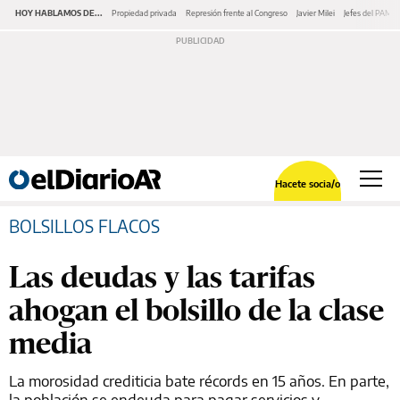
HOY HABLAMOS DE...
Propiedad privada
Represión frente al Congreso
Javier Milei
Jefes del PAMI
Hacete socia/o
BOLSILLOS FLACOS
Las deudas y las tarifas
ahogan el bolsillo de la clase
media
La morosidad crediticia bate récords en 15 años. En parte,
la población se endeuda para pagar servicios y