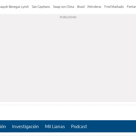
oaquín Benegas Lynch
San Cayetano
Swap con China
Brasil
Petroleras
Fred Machado
Fentan
ión
Investigación
Mil Lianas
Podcast