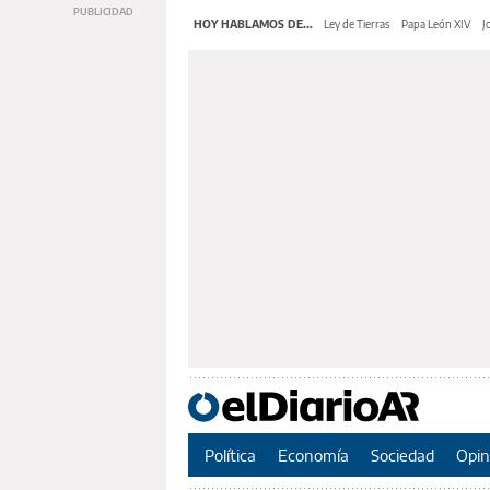
HOY HABLAMOS DE...
Ley de Tierras
Papa León XIV
J
Política
Economía
Sociedad
Opin