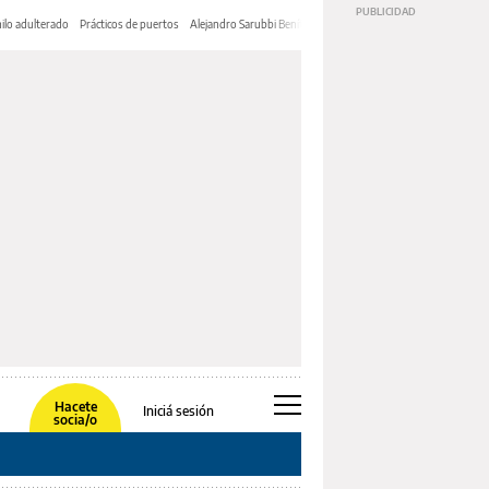
ilo adulterado
Prácticos de puertos
Alejandro Sarubbi Benítez
Hacete
Iniciá sesión
socia/o