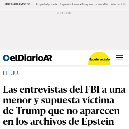
HOY HABLAMOS DE...
Propiedad privada
Represión frente al Congreso
Javier Milei
Jefes del PAMI
Hacete socia/o
EE.UU.
Las entrevistas del FBI a una
menor y supuesta víctima
de Trump que no aparecen
en los archivos de Epstein