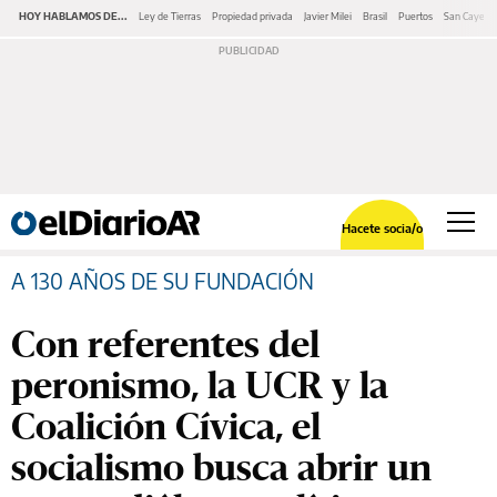
HOY HABLAMOS DE...
Ley de Tierras
Propiedad privada
Javier Milei
Brasil
Puertos
San Cayeta
Hacete socia/o
A 130 AÑOS DE SU FUNDACIÓN
Con referentes del
peronismo, la UCR y la
Coalición Cívica, el
socialismo busca abrir un