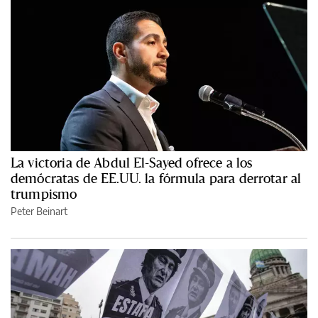
La victoria de Abdul El-Sayed ofrece a los
demócratas de EE.UU. la fórmula para derrotar al
trumpismo
Peter Beinart