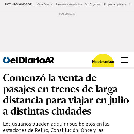
HOY HABLAMOS DE...
Casa Rosada
Panorama económico
San Cayetano
Propiedad privada
Repr
Hacete socia/o
Comenzó la venta de
pasajes en trenes de larga
distancia para viajar en julio
a distintas ciudades
Los usuarios pueden adquirir sus boletos en las
estaciones de Retiro, Constitución, Once y las