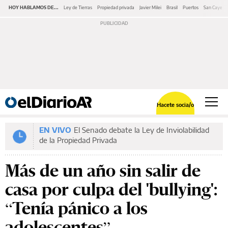
HOY HABLAMOS DE...
Ley de Tierras
Propiedad privada
Javier Milei
Brasil
Puertos
San Cayeta
Hacete socia/o
EN VIVO
El Senado debate la Ley de Inviolabilidad
de la Propiedad Privada
Más de un año sin salir de
casa por culpa del 'bullying':
“Tenía pánico a los
adolescentes”