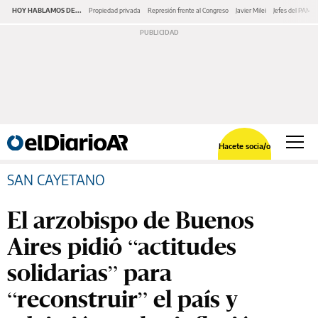
HOY HABLAMOS DE...
Propiedad privada
Represión frente al Congreso
Javier Milei
Jefes del PAMI
Hacete socia/o
SAN CAYETANO
El arzobispo de Buenos
Aires pidió “actitudes
solidarias” para
“reconstruir” el país y