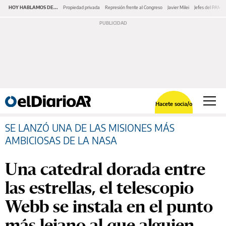
HOY HABLAMOS DE...
Propiedad privada
Represión frente al Congreso
Javier Milei
Jefes del PAMI
Hacete socia/o
SE LANZÓ UNA DE LAS MISIONES MÁS
AMBICIOSAS DE LA NASA
Una catedral dorada entre
las estrellas, el telescopio
Webb se instala en el punto
más lejano al que alguien