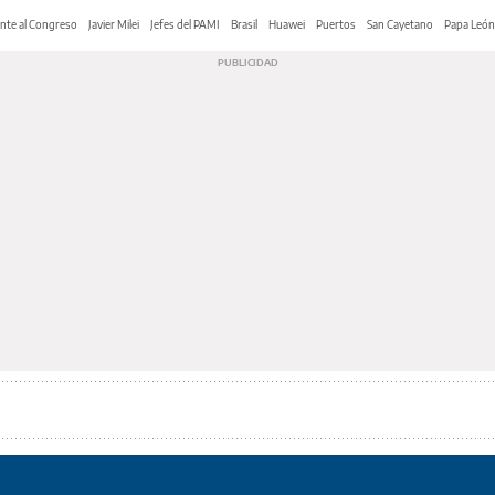
nte al Congreso
Javier Milei
Jefes del PAMI
Brasil
Huawei
Puertos
San Cayetano
Papa León