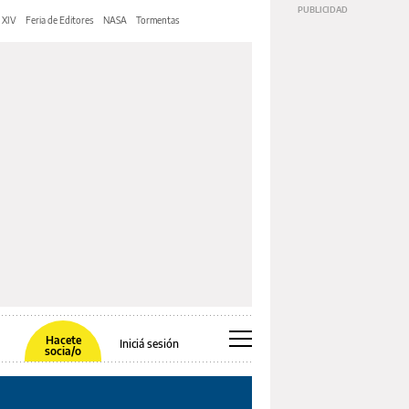
 XIV
Feria de Editores
NASA
Tormentas
Hacete
Iniciá sesión
socia/o