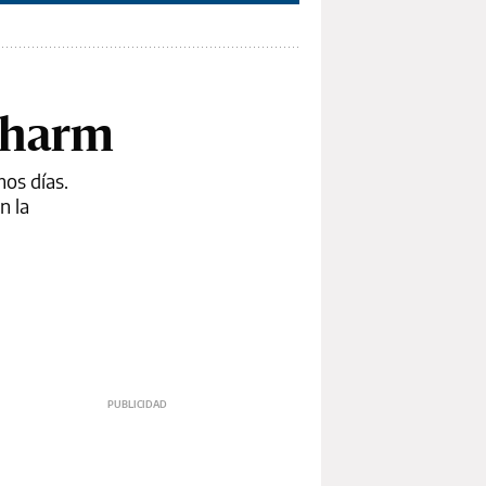
pharm
mos días.
n la