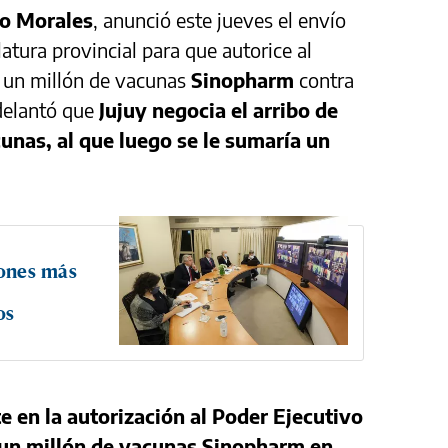
o Morales
, anunció este jueves el envío
latura provincial para que autorice al
r un millón de vacunas
Sinopharm
contra
adelantó que
Jujuy negocia el arribo de
unas, al que luego se le sumaría un
iones más
os
e en la autorización al Poder Ejecutivo
 un millón de vacunas Sinopharm en