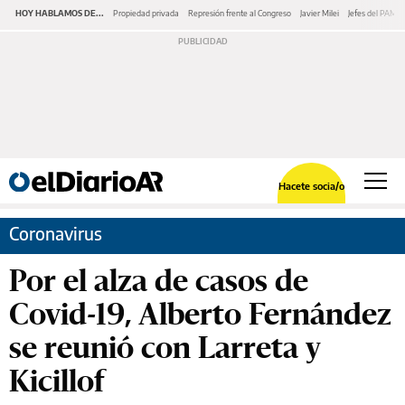
HOY HABLAMOS DE...
Propiedad privada
Represión frente al Congreso
Javier Milei
Jefes del PAMI
Hacete socia/o
Coronavirus
Por el alza de casos de
Covid-19, Alberto Fernández
se reunió con Larreta y
Kicillof