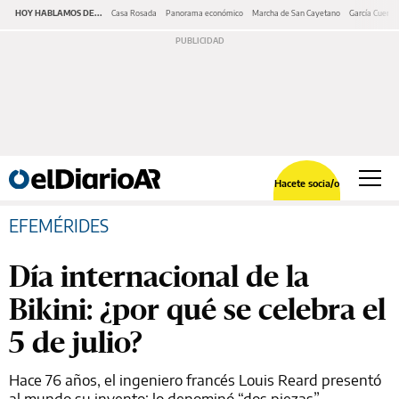
HOY HABLAMOS DE...
Casa Rosada
Panorama económico
Marcha de San Cayetano
García Cuerva
Hacete socia/o
EFEMÉRIDES
Día internacional de la
Bikini: ¿por qué se celebra el
5 de julio?
Hace 76 años, el ingeniero francés Louis Reard presentó
al mundo su invento: lo denominó “dos piezas”.