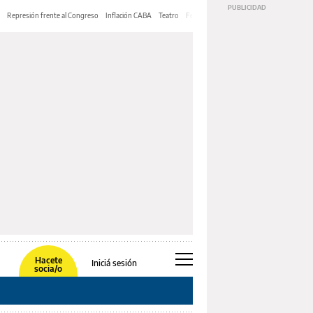
Represión frente al Congreso
Inflación CABA
Teatro
Feria de Editores
Mery Streep
Hacete
Iniciá sesión
socia/o