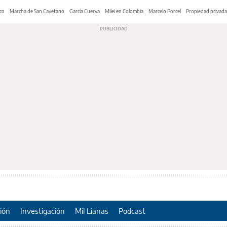
co
Marcha de San Cayetano
García Cuerva
Milei en Colombia
Marcelo Porcel
Propiedad privada
ión
Investigación
Mil Lianas
Podcast