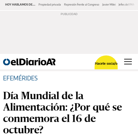
HOY HABLAMOS DE...
Propiedad privada
Represión frente al Congreso
Javier Milei
Jefes del PAMI
Hacete socia/o
EFEMÉRIDES
Día Mundial de la
Alimentación: ¿Por qué se
conmemora el 16 de
octubre?