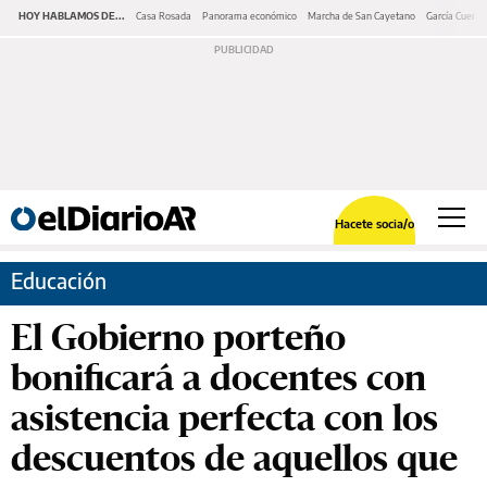
HOY HABLAMOS DE...
Casa Rosada
Panorama económico
Marcha de San Cayetano
García Cuerva
Hacete socia/o
Educación
El Gobierno porteño
bonificará a docentes con
asistencia perfecta con los
descuentos de aquellos que