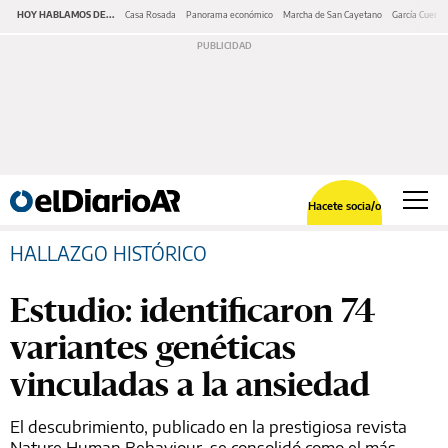
HOY HABLAMOS DE...
Casa Rosada
Panorama económico
Marcha de San Cayetano
García Cuerva
Hacete socia/o
HALLAZGO HISTÓRICO
Estudio: identificaron 74
variantes genéticas
vinculadas a la ansiedad
El descubrimiento, publicado en la prestigiosa revista
Nature Human Behaviour, se consolidó como el más