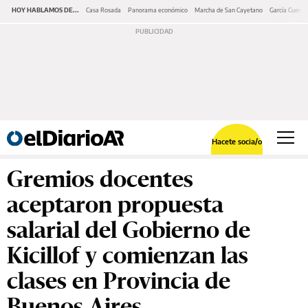
HOY HABLAMOS DE...
Casa Rosada
Panorama económico
Marcha de San Cayetano
García Cuerva
Hacete socia/o
Gremios docentes
aceptaron propuesta
salarial del Gobierno de
Kicillof y comienzan las
clases en Provincia de
Buenos Aires