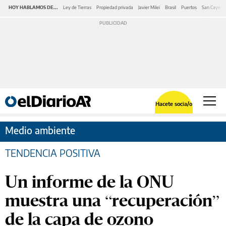
HOY HABLAMOS DE...
Ley de Tierras
Propiedad privada
Javier Milei
Brasil
Puertos
San Cayeta
Hacete socia/o
Medio ambiente
TENDENCIA POSITIVA
Un informe de la ONU
muestra una “recuperación”
de la capa de ozono