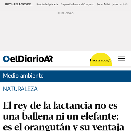
HOY HABLAMOS DE...
Propiedad privada
Represión frente al Congreso
Javier Milei
Jefes del PAMI
Hacete socia/o
Medio ambiente
NATURALEZA
El rey de la lactancia no es
una ballena ni un elefante:
es el orangután y su ventaja