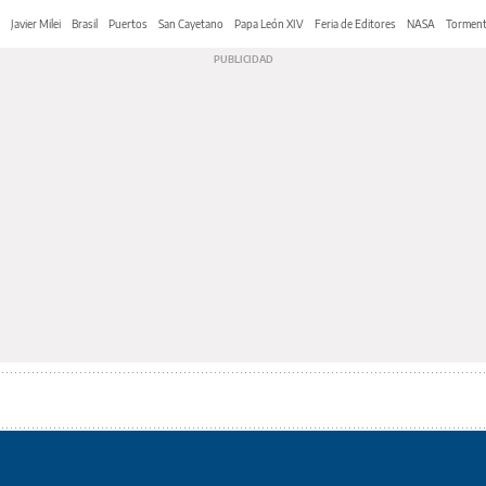
Javier Milei
Brasil
Puertos
San Cayetano
Papa León XIV
Feria de Editores
NASA
Tormen