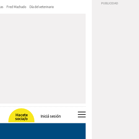
tas
Fred Machado
Día del veterinario
Hacete
Iniciá sesión
socia/o