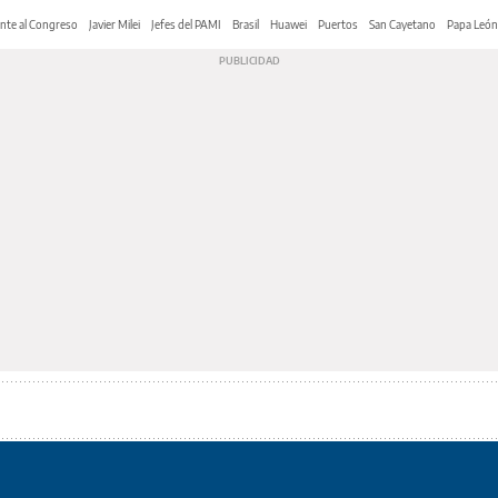
nte al Congreso
Javier Milei
Jefes del PAMI
Brasil
Huawei
Puertos
San Cayetano
Papa León