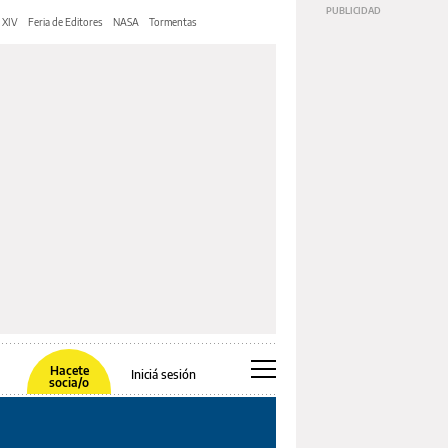
 XIV
Feria de Editores
NASA
Tormentas
Hacete
Iniciá sesión
socia/o