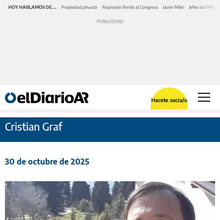
HOY HABLAMOS DE...
Propiedad privada
Represión frente al Congreso
Javier Milei
Jefes del PAMI
Hacete socia/o
Cristian Graf
30 de octubre de 2025