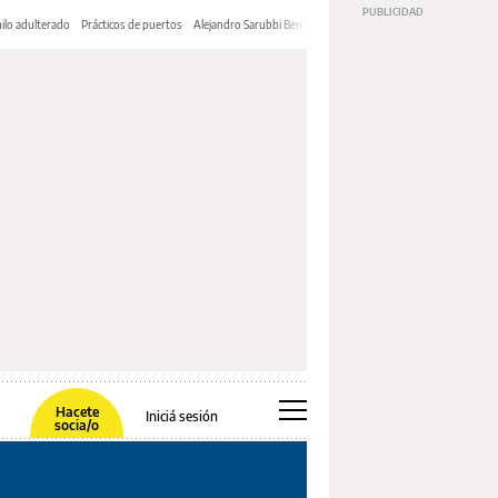
ilo adulterado
Prácticos de puertos
Alejandro Sarubbi Benítez
Hacete
Iniciá sesión
socia/o