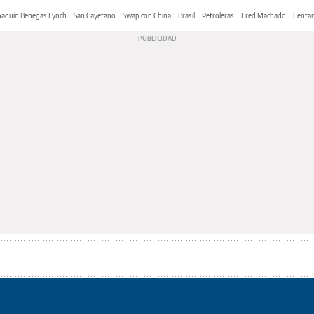
oaquín Benegas Lynch
San Cayetano
Swap con China
Brasil
Petroleras
Fred Machado
Fentan