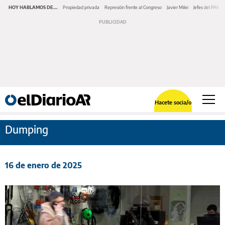
HOY HABLAMOS DE...
Propiedad privada
Represión frente al Congreso
Javier Milei
Jefes del PAMI
Hacete socia/o
Dumping
16 de enero de 2025