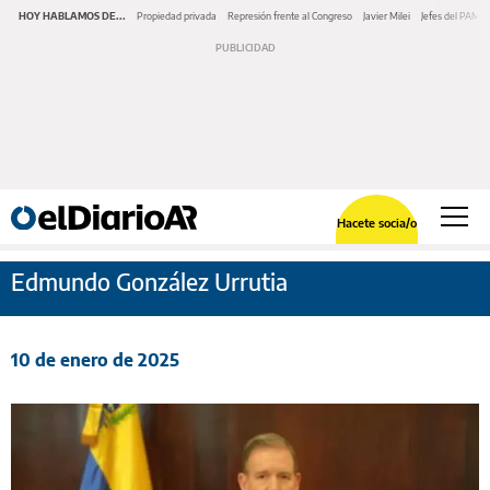
HOY HABLAMOS DE...
Propiedad privada
Represión frente al Congreso
Javier Milei
Jefes del PAMI
Hacete socia/o
Edmundo González Urrutia
10 de enero de 2025