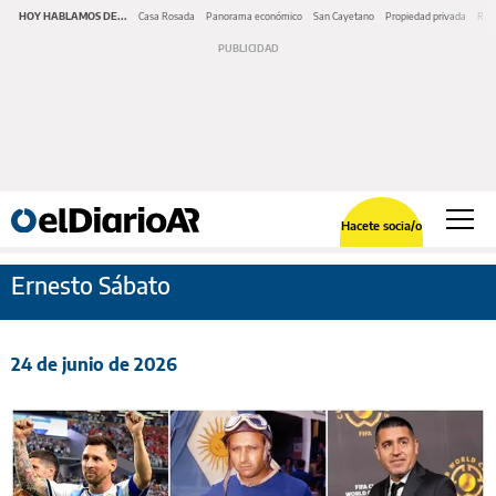
HOY HABLAMOS DE...
Casa Rosada
Panorama económico
San Cayetano
Propiedad privada
Repr
Hacete socia/o
Ernesto Sábato
24 de junio de 2026