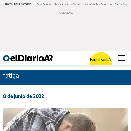
HOY HABLAMOS DE...
Casa Rosada
Panorama económico
Marcha de San Cayetano
García Cuerva
Hacete socia/o
fatiga
8 de junio de 2022