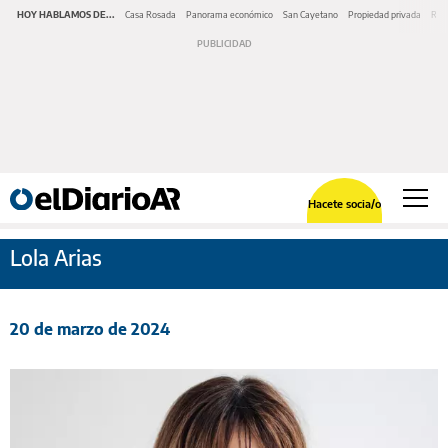
HOY HABLAMOS DE...
Casa Rosada
Panorama económico
San Cayetano
Propiedad privada
Repr
Hacete socia/o
Lola Arias
20 de marzo de 2024