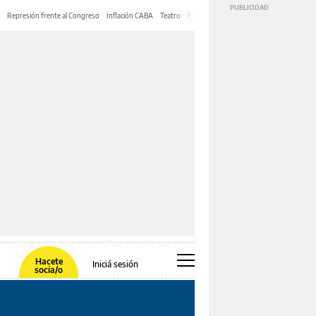
Represión frente al Congreso
Inflación CABA
Teatro
Feria de Editores
Mery Streep
Hacete
Iniciá sesión
socia/o