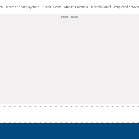
co
Marcha de San Cayetano
García Cuerva
Milei en Colombia
Marcelo Porcel
Propiedad privada