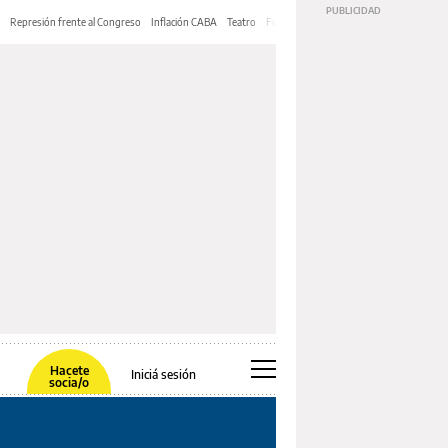
Represión frente al Congreso
Inflación CABA
Teatro
Feria de Editores
Mery Streep
Hacete
Iniciá sesión
socia/o