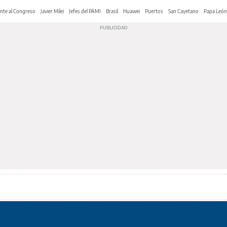
nte al Congreso
Javier Milei
Jefes del PAMI
Brasil
Huawei
Puertos
San Cayetano
Papa León