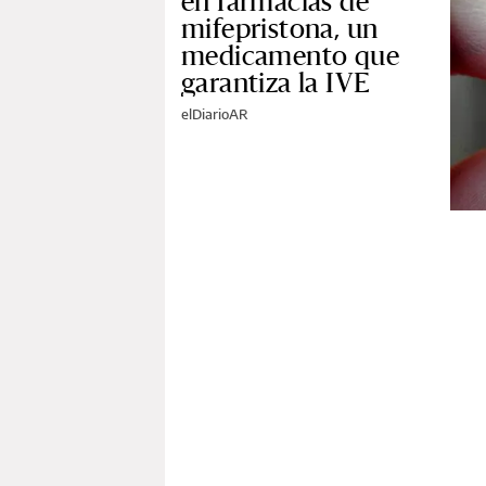
en farmacias de
mifepristona, un
medicamento que
garantiza la IVE
elDiarioAR