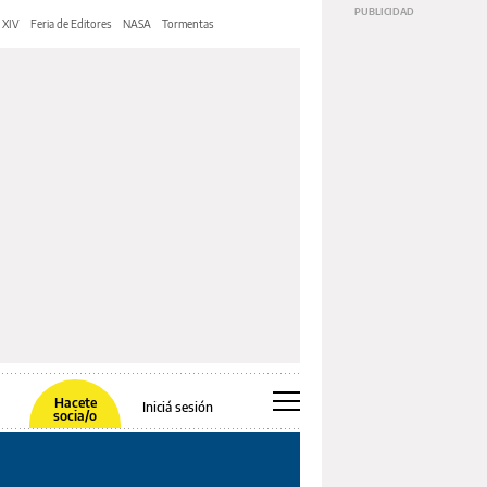
 XIV
Feria de Editores
NASA
Tormentas
Hacete
Iniciá sesión
socia/o