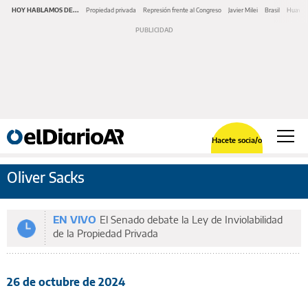
HOY HABLAMOS DE...
Propiedad privada
Represión frente al Congreso
Javier Milei
Brasil
Huawe
Hacete socia/o
Oliver Sacks
EN VIVO
El Senado debate la Ley de Inviolabilidad
de la Propiedad Privada
26 de octubre de 2024