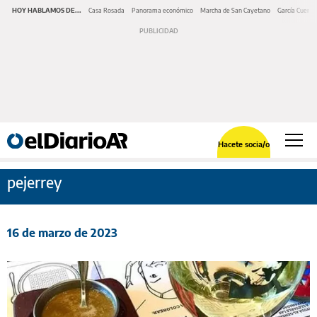
HOY HABLAMOS DE...
Casa Rosada
Panorama económico
Marcha de San Cayetano
García Cuerva
Hacete socia/o
pejerrey
16 de marzo de 2023