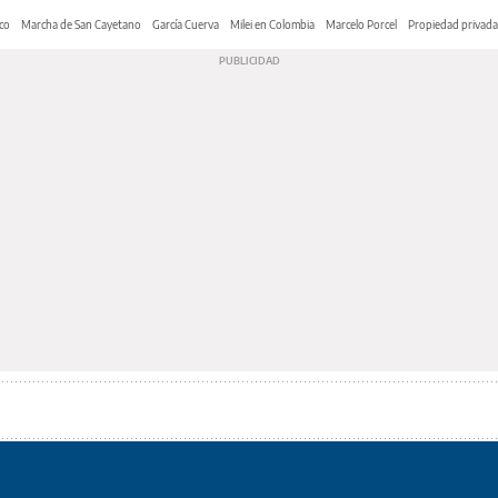
co
Marcha de San Cayetano
García Cuerva
Milei en Colombia
Marcelo Porcel
Propiedad privada