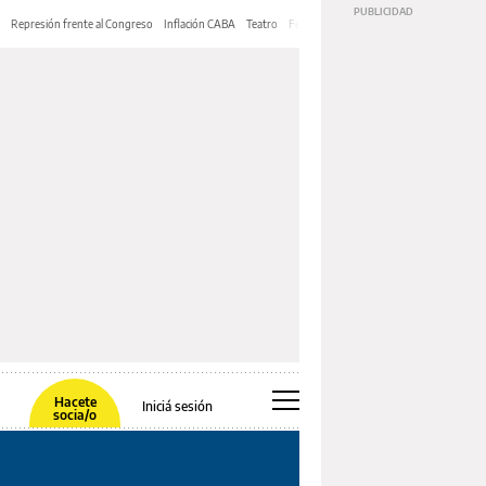
Represión frente al Congreso
Inflación CABA
Teatro
Feria de Editores
Mery Streep
Hacete
Iniciá sesión
socia/o