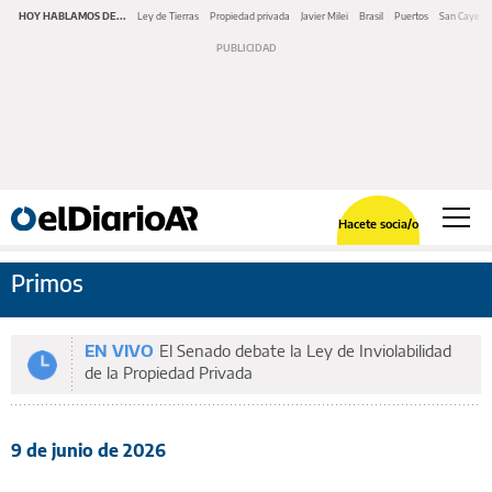
HOY HABLAMOS DE...
Ley de Tierras
Propiedad privada
Javier Milei
Brasil
Puertos
San Cayeta
Hacete socia/o
Primos
EN VIVO
El Senado debate la Ley de Inviolabilidad
de la Propiedad Privada
9 de junio de 2026