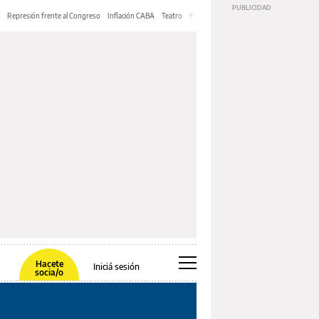
Represión frente al Congreso
Inflación CABA
Teatro
Feria de Editores
Mery Streep
Hacete
Iniciá sesión
socia/o