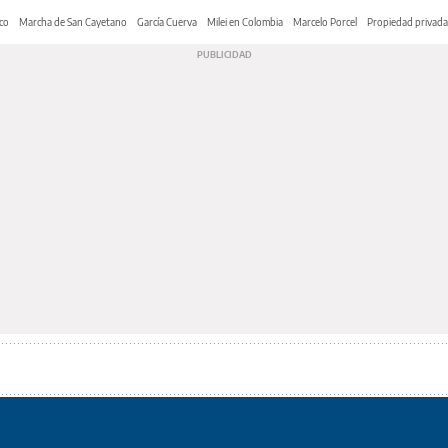
co
Marcha de San Cayetano
García Cuerva
Milei en Colombia
Marcelo Porcel
Propiedad privada