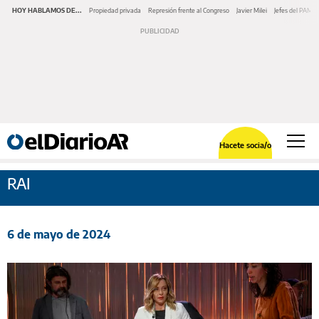
HOY HABLAMOS DE...
Propiedad privada
Represión frente al Congreso
Javier Milei
Jefes del PAMI
Hacete socia/o
RAI
6 de mayo de 2024