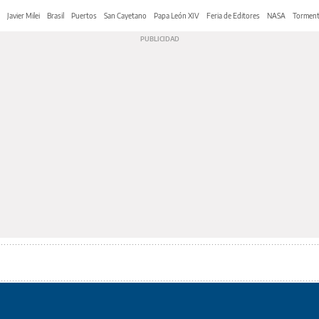
Javier Milei
Brasil
Puertos
San Cayetano
Papa León XIV
Feria de Editores
NASA
Tormen