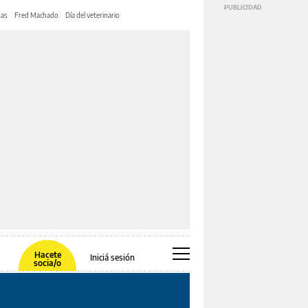
tas
Fred Machado
Día del veterinario
Hacete
Iniciá sesión
socia/o